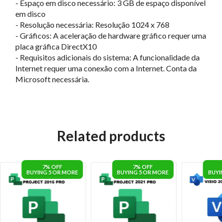
- Espaço em disco necessário: 3 GB de espaço disponível
em disco
- Resolução necessária: Resolução 1024 x 768
- Gráficos: A aceleração de hardware gráfico requer uma
placa gráfica DirectX10
- Requisitos adicionais do sistema: A funcionalidade da
Internet requer uma conexão com a Internet. Conta da
Microsoft necessária.
Related products
7% OFF
7% OFF
BUYING 5 OR MORE
BUYING 5 OR MORE
BUYI