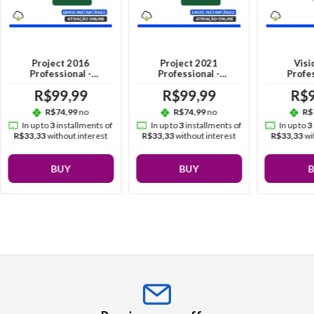
Project 2016
Project 2021
Visi
Professional -
Professional -
Profes
Vitalício
Vitalício
Vit
R$99,99
R$99,99
R$9
R$74,99
no
R$74,99
no
R$
In up to
3
installments of
In up to
3
installments of
In up to
3
R$33,33
without interest
R$33,33
without interest
R$33,33
wi
BUY
BUY