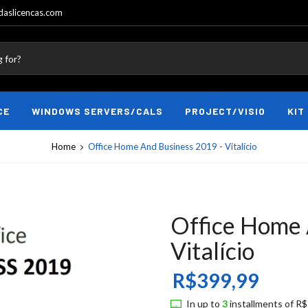
aslicencas.com
CE
WINDOWS SERVERS/CALS
PROJECT/VISIO
KIT
Home
Office Home And Business 2019 - Vitalício
Office Home 
Vitalício
R$399,99
In up to
3
installments of
R$