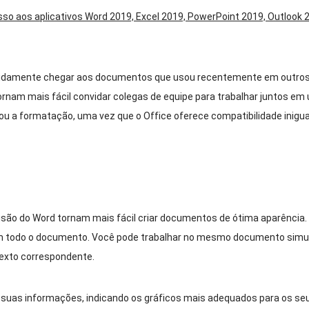
so aos aplicativos Word 2019, Excel 2019, PowerPoint 2019, Outlook
pidamente chegar aos documentos que usou recentemente em outros d
nam mais fácil convidar colegas de equipe para trabalhar juntos e
u a formatação, uma vez que o Office oferece compatibilidade inigua
são do Word tornam mais fácil criar documentos de ótima aparência. A
 em todo o documento. Você pode trabalhar no mesmo documento si
texto correspondente.
r suas informações, indicando os gráficos mais adequados para os seu