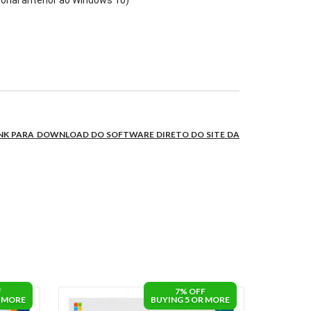
onal anterior ao Windows 10)
INK PARA DOWNLOAD DO SOFTWARE DIRETO DO SITE DA
F
7% OFF
R MORE
BUYING 5 OR MORE