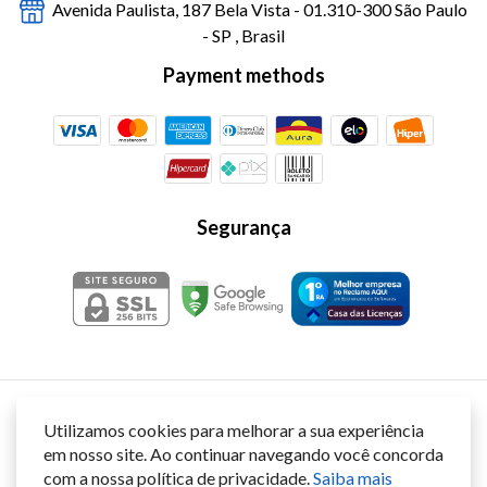
Avenida Paulista, 187 Bela Vista - 01.310-300 São Paulo
- SP , Brasil
Payment methods
Segurança
Utilizamos cookies para melhorar a sua experiência
Power BI
- JH Informática
em nosso site. Ao continuar navegando você concorda
©2026. Nome Fantasia: Casa das Licenças - CNPJ: 11.401.723/0001-19
Desenvolvimento e venda de softwares Ltda. . Todos os direitos reservados.
com a nossa política de privacidade.
Saiba mais